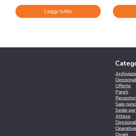
Leggi tutto
Catego
Archiviaz
Direziona
Offerte
Pareti
Receptio
Sale riuni
Sedie per 
Attesa
Direzional
Operativ
Divani