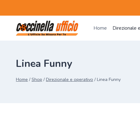
Salta
al
contenuto
Home
Direzionale 
Linea Funny
Home
/
Shop
/
Direzionale e operativo
/
Linea Funny