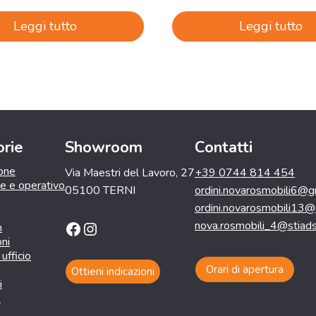
Leggi tutto
Leggi tutto
rie
Showroom
Contatti
ione
Via Maestri del Lavoro, 27
+39 0744 814 454
le e operativo
05100 TERNI
ordini.novarosmobili6@g
ordini.novarosmobili13
Facebook
Instagram
nova.rosmobili_4@stiadsl
n
oni
ufficio
Orari di apertura
Ottieni indicazioni
i
e