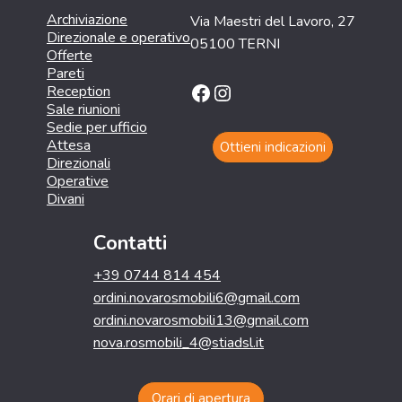
Archiviazione
Via Maestri del Lavoro, 27
Direzionale e operativo
05100 TERNI
Offerte
Pareti
Facebook
Instagram
Reception
Sale riunioni
Sedie per ufficio
Attesa
Ottieni indicazioni
Direzionali
Operative
Divani
Contatti
+39 0744 814 454
ordini.novarosmobili6@gmail.com
ordini.novarosmobili13@gmail.com
nova.rosmobili_4@stiadsl.it
Orari di apertura