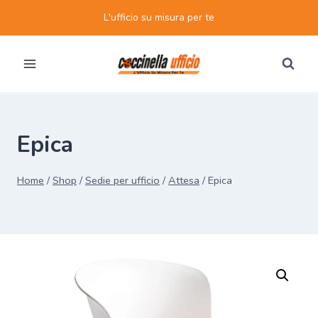
Salta
L'ufficio su misura per te
al
contenuto
Epica
Home
/
Shop
/
Sedie per ufficio
/
Attesa
/
Epica