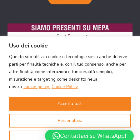
Uso dei cookie
Questo sito utilizza cookie o tecnologie simili anche di terze
parti per finalità tecniche e, con il tuo consenso, anche per
altre finalità come interazioni e funzionalità semplici,
misurazione e targeting come descritto nella
nostra
cookie policy.
Cookie Policy
Accetta tutti
© 2026 Nova Rosmobili s.r.l. - P. IVA 12398811005 -
Personalizza
Via Guidobaldo del Monte 61, 00197 Roma
Contattaci su WhatsApp!
Rifiuta tutti