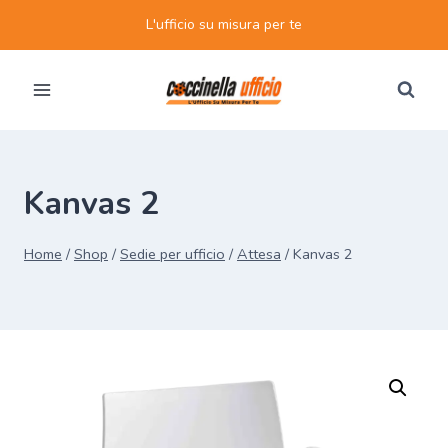
Salta
L'ufficio su misura per te
al
contenuto
Kanvas 2
Home
/
Shop
/
Sedie per ufficio
/
Attesa
/
Kanvas 2