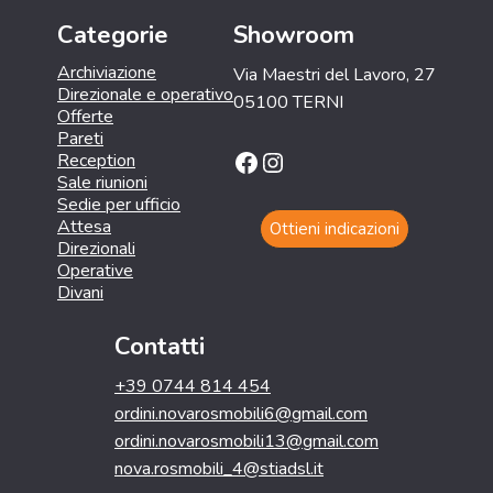
Categorie
Showroom
Archiviazione
Via Maestri del Lavoro, 27
Direzionale e operativo
05100 TERNI
Offerte
Pareti
Facebook
Instagram
Reception
Sale riunioni
Sedie per ufficio
Attesa
Ottieni indicazioni
Direzionali
Operative
Divani
Contatti
+39 0744 814 454
ordini.novarosmobili6@gmail.com
ordini.novarosmobili13@gmail.com
nova.rosmobili_4@stiadsl.it