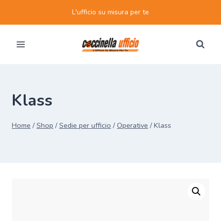
Salta
L'ufficio su misura per te
al
contenuto
Klass
Home
/
Shop
/
Sedie per ufficio
/
Operative
/
Klass