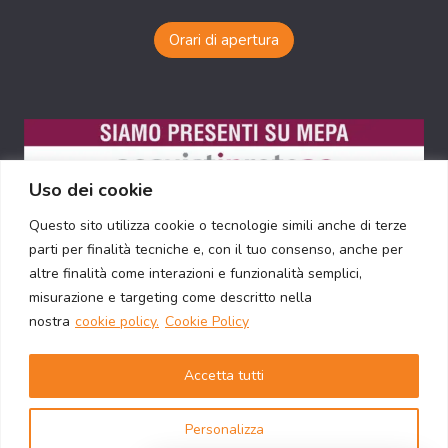
Orari di apertura
Uso dei cookie
Questo sito utilizza cookie o tecnologie simili anche di terze
parti per finalità tecniche e, con il tuo consenso, anche per
altre finalità come interazioni e funzionalità semplici,
misurazione e targeting come descritto nella
nostra
cookie policy.
Cookie Policy
Accetta tutti
© 2026 Nova Rosmobili s.r.l. - P. IVA 12398811005 -
Personalizza
Via Guidobaldo del Monte 61, 00197 Roma