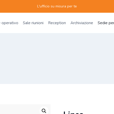
L'ufficio su misura per te
e operativo
Sale riunioni
Reception
Archiviazione
Sedie per