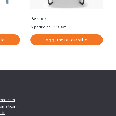
Passport
A partire da
159.00
€
llo
Aggiungi al carrello
mail.com
@gmail.com
.it