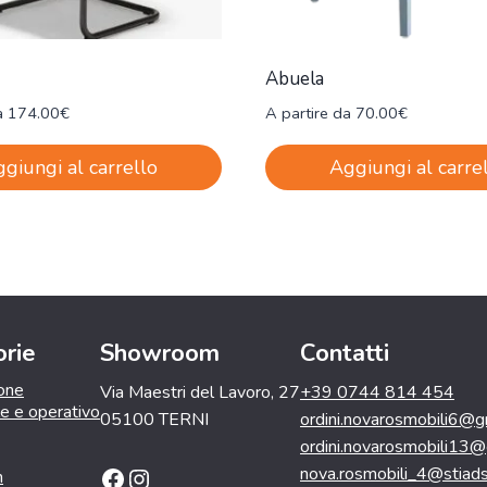
Abuela
a
174.00
€
A partire da
70.00
€
giungi al carrello
Aggiungi al carre
rie
Showroom
Contatti
ione
Via Maestri del Lavoro, 27
+39 0744 814 454
le e operativo
05100 TERNI
ordini.novarosmobili6@g
ordini.novarosmobili13
Facebook
Instagram
nova.rosmobili_4@stiadsl
n