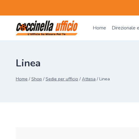
Salta
al
contenuto
Home
Direzionale 
Linea
Home
/
Shop
/
Sedie per ufficio
/
Attesa
/
Linea