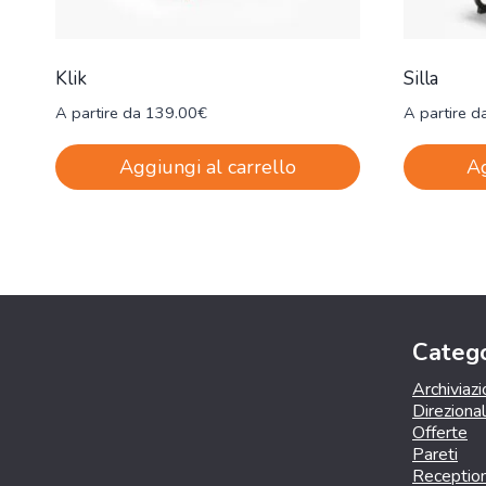
Klik
Silla
A partire da
139.00
€
A partire d
Aggiungi al carrello
Ag
Catego
Archiviaz
Direziona
Offerte
Pareti
Receptio