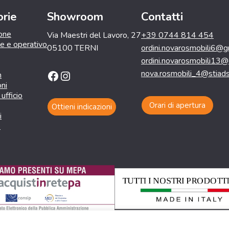
rie
Showroom
Contatti
ione
Via Maestri del Lavoro, 27
+39 0744 814 454
le e operativo
05100 TERNI
ordini.novarosmobili6@g
ordini.novarosmobili13
Facebook
Instagram
nova.rosmobili_4@stiadsl
n
oni
ufficio
Orari di apertura
Ottieni indicazioni
i
e
bili s.r.l. - P. IVA 12398811005 - Via Guidobaldo del Mo