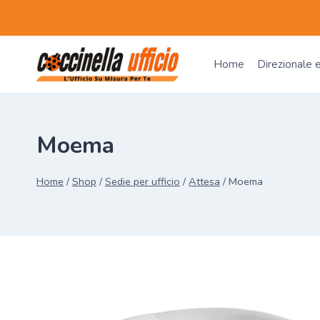
Salta
al
contenuto
Home
Direzionale 
Moema
Home
/
Shop
/
Sedie per ufficio
/
Attesa
/
Moema