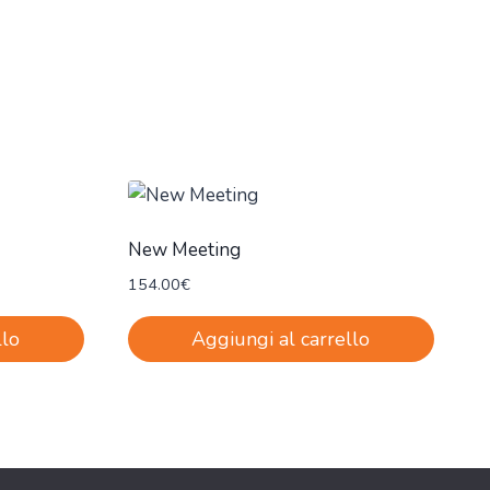
New Meeting
154.00
€
llo
Aggiungi al carrello