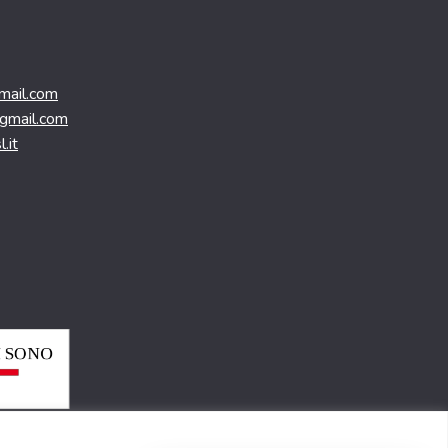
mail.com
@gmail.com
.it
nte 61, 00197 Roma