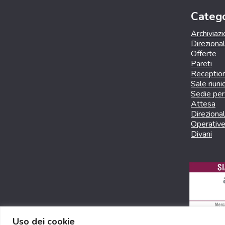
Catego
Archiviaz
Direziona
Offerte
Pareti
Receptio
Sale riuni
Sedie per 
Attesa
Direzional
Operativ
Divani
Uso dei cookie
© 2026 Nova Rosmo