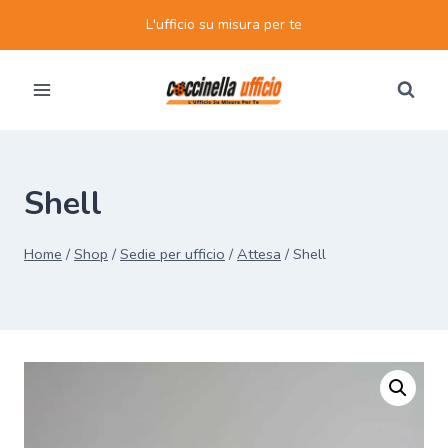
Salta
L'ufficio su misura per te
al
contenuto
Shell
Home
/
Shop
/
Sedie per ufficio
/
Attesa
/
Shell