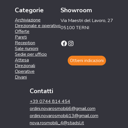
Categorie
Showroom
Archiviazione
Via Maestri del Lavoro, 27
Direzionale e operativo
05100 TERNI
Offerte
Pareti
Facebook
Instagram
Reception
Sale riunioni
Sedie per ufficio
Attesa
Ottieni indicazioni
Direzionali
Operative
Divani
Contatti
+39 0744 814 454
ordini.novarosmobili6@gmail.com
ordini.novarosmobili13@gmail.com
nova.rosmobili_4@stiadsl.it