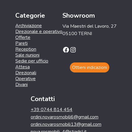
Categorie
Showroom
Archiviazione
Via Maestri del Lavoro, 27
Direzionale e operativo
05100 TERNI
Offerte
Pareti
Facebook
Instagram
Reception
Sale riunioni
Sedie per ufficio
Attesa
Ottieni indicazioni
Direzionali
Operative
Divani
Contatti
+39 0744 814 454
ordini.novarosmobili6@gmail.com
ordini.novarosmobili13@gmail.com
nova.rosmobili_4@stiadsl.it