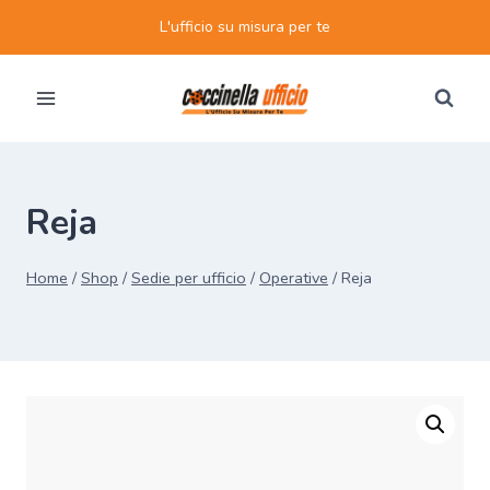
Salta
L'ufficio su misura per te
al
contenuto
Reja
Home
/
Shop
/
Sedie per ufficio
/
Operative
/
Reja