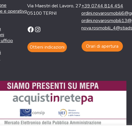
ione
Via Maestri del Lavoro, 27
+39 0744 814 454
le e operativo
05100 TERNI
ordini.novarosmobili6@g
ordini.novarosmobili13
Facebook
Instagram
nova.rosmobili_4@stiadsl
n
oni
ufficio
Orari di apertura
Ottieni indicazioni
i
e