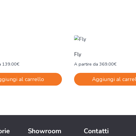
Fly
a
139.00
€
A partire da
369.00
€
giungi al carrello
Aggiungi al carre
rie
Showroom
Contatti