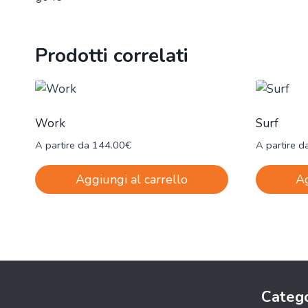
Prodotti correlati
Work
Surf
A partire da
144.00
€
A partire d
Aggiungi al carrello
Ag
Catego