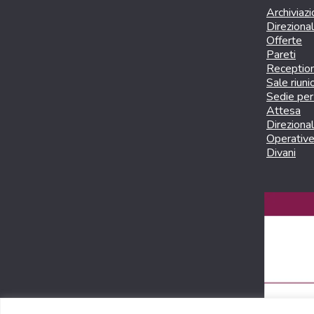
Archiviaz
Direziona
Offerte
Pareti
Receptio
Sale riuni
Sedie per 
Attesa
Direzional
Operativ
Divani