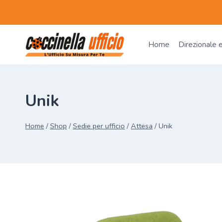
Salta
al
contenuto
Home
Direzionale 
Unik
Home
/
Shop
/
Sedie per ufficio
/
Attesa
/
Unik